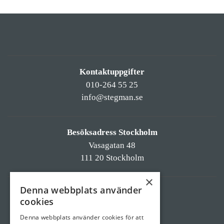
Kontaktuppgifter
010-264 55 25
info@stegman.se
Besöksadress Stockholm
Vasagatan 48
111 20 Stockholm
×
Denna webbplats använder
Besöksadress Linköping
cookies
Östgötagatan 55a
Denna webbplats använder cookies för att
582 55 Linköping