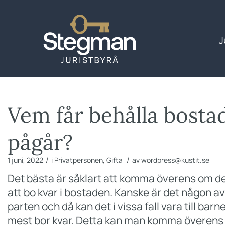
J
Vem får behålla bost
pågår?
/
/
1 juni, 2022
i
Privatpersonen
,
Gifta
av
wordpress@kustit.se
Det bästa är såklart att komma överens om de
att bo kvar i bostaden. Kanske är det någon 
parten och då kan det i vissa fall vara till ba
mest bor kvar. Detta kan man komma överens 