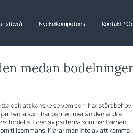
uristbyrå
Nyckelkompetens
Kontakt / O
aden medan bodelninge
tta och att kanske se vem som har stört behov
av parterna som har barnen mer än den andra
rnens fördel att den av parterna som har barnen
om tillsammans. Klarar man inte av att komma