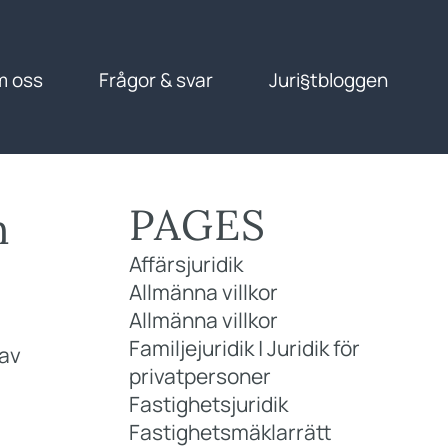
m oss
Frågor & svar
Juri§tbloggen
PAGES
n
Affärsjuridik
Allmänna villkor
Allmänna villkor
Familjejuridik | Juridik för
 av
privatpersoner
Fastighetsjuridik
Fastighetsmäklarrätt