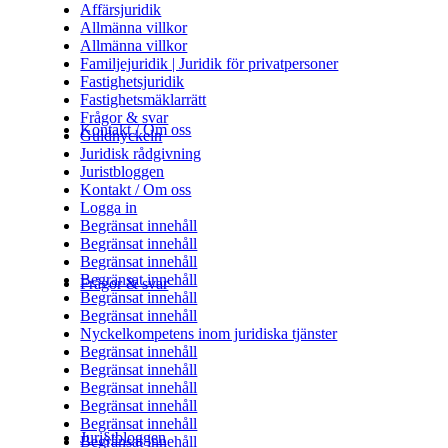
Affärsjuridik
Allmänna villkor
Allmänna villkor
Familjejuridik | Juridik för privatpersoner
Fastighetsjuridik
Fastighetsmäklarrätt
Frågor & svar
Kontakt / Om oss
Guldnyckeln
Juridisk rådgivning
Juristbloggen
Kontakt / Om oss
Logga in
Begränsat innehåll
Begränsat innehåll
Begränsat innehåll
Begränsat innehåll
Frågor & svar
Begränsat innehåll
Begränsat innehåll
Nyckelkompetens inom juridiska tjänster
Begränsat innehåll
Begränsat innehåll
Begränsat innehåll
Begränsat innehåll
Begränsat innehåll
Juri§tbloggen
Begränsat innehåll