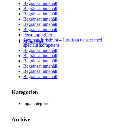
Begränsat innehåll
Begränsat innehåll
Begränsat innehåll
Begränsat innehåll
Begränsat innehåll
Begränsat innehåll
Personuppgifter
Stegman Juristbyrå – Juridiska tjänster med
Menu
Menu
specialistkompetens
Begränsat innehåll
Begränsat innehåll
Begränsat innehåll
Begränsat innehåll
Begränsat innehåll
Begränsat innehåll
Kategorien
Inga kategorier
Archive