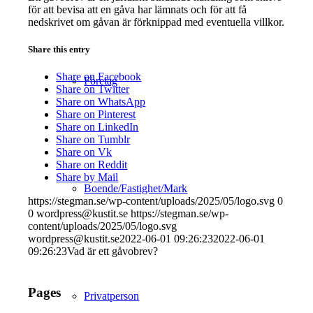
för att bevisa att en gåva har lämnats och för att få
nedskrivet om gåvan är förknippad med eventuella villkor.
Share this entry
Share on Facebook
Företag
Share on Twitter
Share on WhatsApp
Share on Pinterest
Share on LinkedIn
Share on Tumblr
Share on Vk
Share on Reddit
Share by Mail
Boende/Fastighet/Mark
https://stegman.se/wp-content/uploads/2025/05/logo.svg
0
0
wordpress@kustit.se
https://stegman.se/wp-
content/uploads/2025/05/logo.svg
wordpress@kustit.se
2022-06-01 09:26:23
2022-06-01
09:26:23
Vad är ett gåvobrev?
Pages
Privatperson