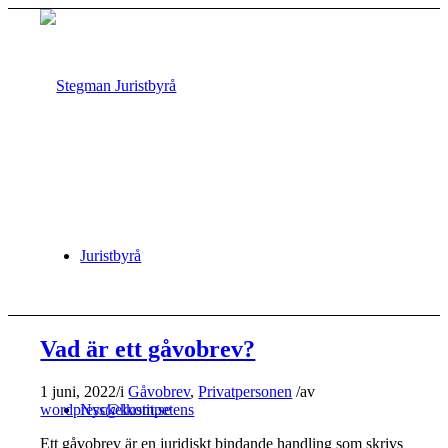
Juristbyrå
Vad är ett gåvobrev?
1 juni, 2022
/
i
Gåvobrev
,
Privatpersonen
/
av
wordpress@kustit.se
Nyckelkompetens
Ett gåvobrev är en juridiskt bindande handling som skrivs