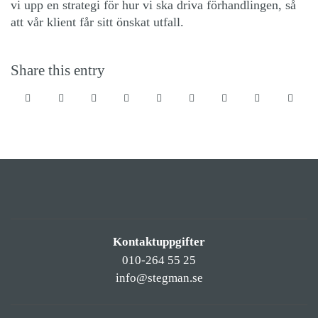
vi upp en strategi för hur vi ska driva förhandlingen, så
att vår klient får sitt önskat utfall.
Share this entry
Kontaktuppgifter
010-264 55 25
info@stegman.se