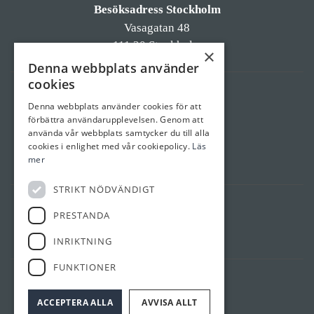
Besöksadress Stockholm
Vasagatan 48
111 20 Stockholm
×
Denna webbplats använder
cookies
Besöksadress Linköping
Denna webbplats använder cookies för att
Östgötagatan 55a
förbättra användarupplevelsen. Genom att
582 55 Linköping
använda vår webbplats samtycker du till alla
cookies i enlighet med vår cookiepolicy.
Läs
mer
STRIKT NÖDVÄNDIGT
GDPR / Villkor
PRESTANDA
Personuppgifter
INRIKTNING
Allmänna villkor
FUNKTIONER
Följ oss
ACCEPTERA ALLA
AVVISA ALLT