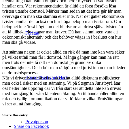
Denna fråga kan vara komplex och beror mycket på vad tvisten
handlar om. Vår rekommendation är alltid att först försöka lösa
tvisten utanför domstol. Märker man sedan att det inte går får man
överväga om man ska stämma eller inte. När det gäller ekonomiska
tvister handlar det också om hur höga belopp man tvistar om. Om
beloppet inte är så högt kan det bli dyrare att driva själva tvisten än
att få tillbaka de pengar man kräver. Då kan stämningen vara ett
Företag
oekonomiskt alternativ och det behöver vägas in i beslutet om hur
man ska gå vidare.
Att stämma någon är också alltid en risk då man inte kan vara säker
på vilket utfall man får i domstol. Många gånger kan man ha rätt
men trots det inte få rätt i en domstol på grund av olika
omständigheter. Detta bör man rådgöra med jurist innan man inleder
en domstolsprocess.
Boende/Fastighet/Mark
När vi driver tvister är vi måna om att alltid diskutera möjligheter
men också risker med en stämning. Vi på Stegman Juristbyrå åtar
oss heller inte uppdrag där vi från start ser att detta inte kan drivas
med framgång för våra klienters räkning. Vi tillhandahåller alltid en
rak och tydlig kommunikation där vi förklarar vilka förutsättningar
vi ser att nå framgång.
Share this entry
Privatperson
Share on Facebook