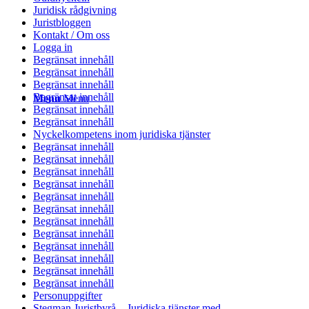
Juridisk rådgivning
Juristbloggen
Kontakt / Om oss
Logga in
Begränsat innehåll
Begränsat innehåll
Begränsat innehåll
Begränsat innehåll
Menu
Menu
Begränsat innehåll
Begränsat innehåll
Nyckelkompetens inom juridiska tjänster
Begränsat innehåll
Begränsat innehåll
Begränsat innehåll
Begränsat innehåll
Begränsat innehåll
Begränsat innehåll
Begränsat innehåll
Begränsat innehåll
Begränsat innehåll
Begränsat innehåll
Begränsat innehåll
Begränsat innehåll
Personuppgifter
Stegman Juristbyrå – Juridiska tjänster med