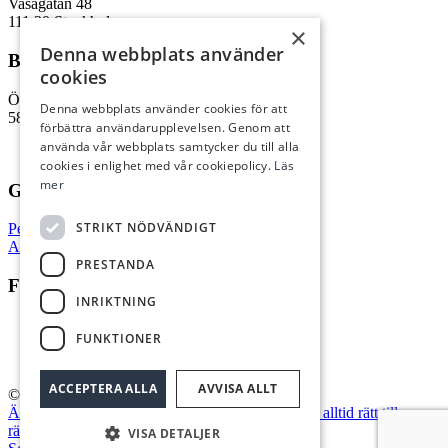
Vasagatan 48
111 20 Stockholm
×
Denna webbplats använder
Besöksadress Linköping
cookies
Östgötagatan 55a
Denna webbplats använder cookies för att
582 55 Linköping
förbättra användarupplevelsen. Genom att
använda vår webbplats samtycker du till alla
cookies i enlighet med vår cookiepolicy.
Läs
mer
GDPR / Villkor
STRIKT NÖDVÄNDIGT
Personuppgifter
Allmänna villkor
PRESTANDA
Följ oss
INRIKTNING
FUNKTIONER
ACCEPTERA ALLA
AVVISA ALLT
© 2022 Stegman Juristbyrå
Är det dyrt att stämma någon i domstol?
Har man alltid rätt till
rättsskydd vid tvist?
VISA DETALJER