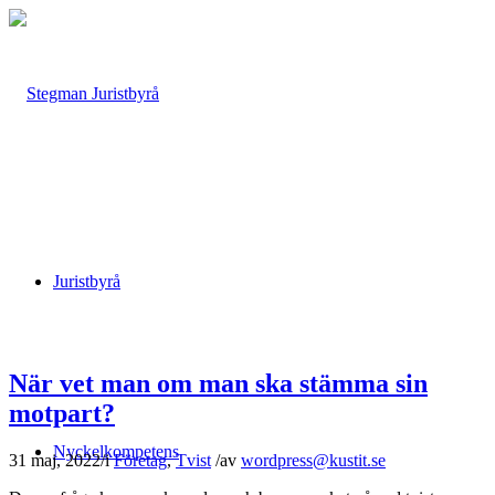
Juristbyrå
När vet man om man ska stämma sin
motpart?
Nyckelkompetens
31 maj, 2022
/
i
Företag
,
Tvist
/
av
wordpress@kustit.se