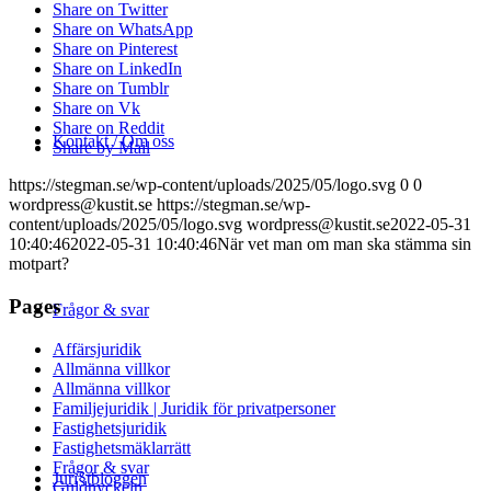
Share on Twitter
Share on WhatsApp
Share on Pinterest
Share on LinkedIn
Share on Tumblr
Share on Vk
Share on Reddit
Kontakt / Om oss
Share by Mail
https://stegman.se/wp-content/uploads/2025/05/logo.svg
0
0
wordpress@kustit.se
https://stegman.se/wp-
content/uploads/2025/05/logo.svg
wordpress@kustit.se
2022-05-31
10:40:46
2022-05-31 10:40:46
När vet man om man ska stämma sin
motpart?
Pages
Frågor & svar
Affärsjuridik
Allmänna villkor
Allmänna villkor
Familjejuridik | Juridik för privatpersoner
Fastighetsjuridik
Fastighetsmäklarrätt
Frågor & svar
Juri§tbloggen
Guldnyckeln