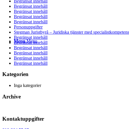
Begränsat innehåll
Begränsat innehåll
Begränsat innehåll
Begränsat innehåll
Begränsat innehåll
Personuppgifter
Stegman Juristbyrå – Juridiska tjänster med specialistkompeten
Begränsat innehåll
Menu
Menu
Begränsat innehåll
Begränsat innehåll
Begränsat innehåll
Begränsat innehåll
Begränsat innehåll
Kategorien
Inga kategorier
Archive
Kontaktuppgifter