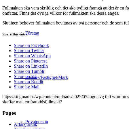
Fullmakten ska vara skriftlig och det ska tydligt framgå att det är e
omfattar. Finns det övriga villkor för fullmakten ska dessa anges.
Slutligen behöver fullmakten bevittnas av två personer och de som full
Företag
Share this entry
Share on Facebook
Share on Twitter
Share on WhatsApp
Share on Pinterest
Share on LinkedIn
Share on Tumblr
Share on Vk
Boende/Fastighet/Mark
Share on Reddit
Share by Mail
https://stegman.se/wp-content/uploads/2025/05/logo.svg
0
0
wordpres
skaffar man en framtidsfullmakt?
Pages
Privatperson
Affärsjuridik