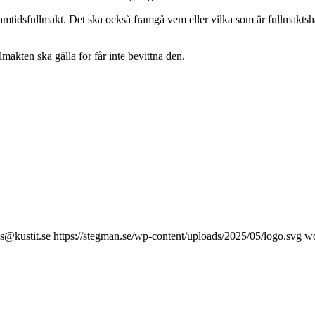
n framtidsfullmakt. Det ska också framgå vem eller vilka som är fullmak
makten ska gälla för får inte bevittna den.
s@kustit.se
https://stegman.se/wp-content/uploads/2025/05/logo.svg
wo