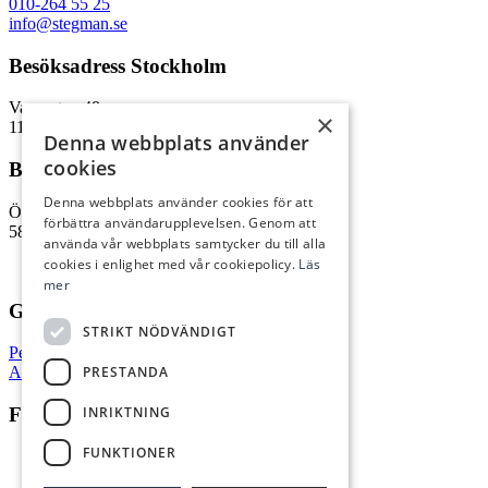
010-264 55 25
info@stegman.se
Besöksadress Stockholm
Vasagatan 48
×
111 20 Stockholm
Denna webbplats använder
cookies
Besöksadress Linköping
Denna webbplats använder cookies för att
Östgötagatan 55a
förbättra användarupplevelsen. Genom att
582 55 Linköping
använda vår webbplats samtycker du till alla
cookies i enlighet med vår cookiepolicy.
Läs
mer
GDPR / Villkor
STRIKT NÖDVÄNDIGT
Personuppgifter
PRESTANDA
Allmänna villkor
INRIKTNING
Följ oss
FUNKTIONER