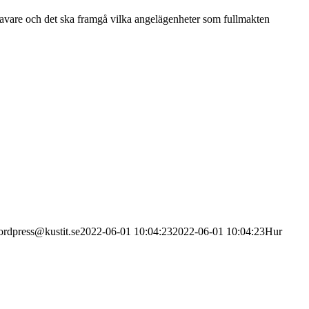
tshavare och det ska framgå vilka angelägenheter som fullmakten
rdpress@kustit.se
2022-06-01 10:04:23
2022-06-01 10:04:23
Hur