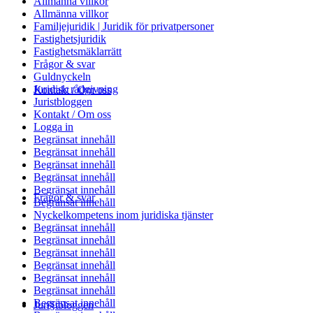
Allmänna villkor
Allmänna villkor
Familjejuridik | Juridik för privatpersoner
Fastighetsjuridik
Fastighetsmäklarrätt
Frågor & svar
Guldnyckeln
Juridisk rådgivning
Kontakt / Om oss
Juristbloggen
Kontakt / Om oss
Logga in
Begränsat innehåll
Begränsat innehåll
Begränsat innehåll
Begränsat innehåll
Begränsat innehåll
Frågor & svar
Begränsat innehåll
Nyckelkompetens inom juridiska tjänster
Begränsat innehåll
Begränsat innehåll
Begränsat innehåll
Begränsat innehåll
Begränsat innehåll
Begränsat innehåll
Begränsat innehåll
Juri§tbloggen